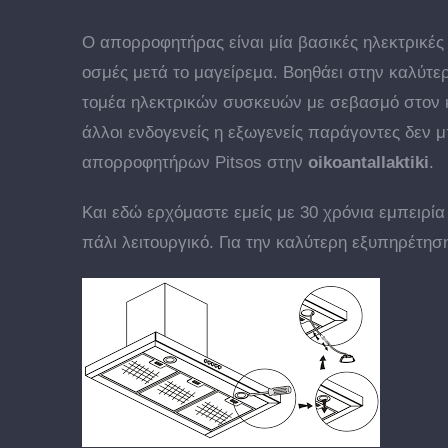
Ο απορροφητήρας είναι μία βασικές ηλεκτρικές 
οσμές μετά το μαγείρεμα. Βοηθάει στην καλύτερ
τομέα ηλεκτρικών συσκευών με σεβασμό στον 
άλλοι ενδογενείς η εξωγενείς παράγοντες δεν 
απορροφητήρων Pitsos στην
oikoantallaktiki
.
Και εδώ ερχόμαστε εμείς με 30 χρόνια εμπειρ
πάλι λειτουργικό. Για την καλύτερη εξυπηρέτησ