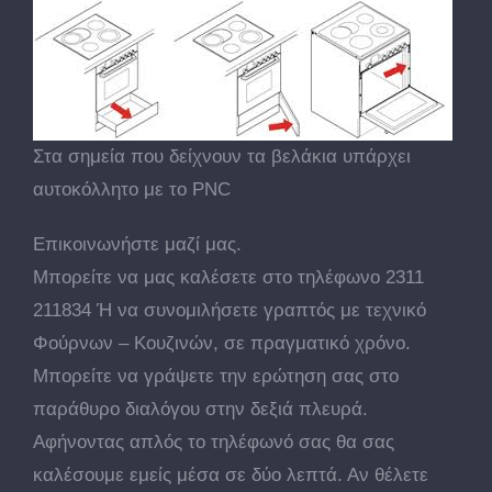
Στα σημεία που δείχνουν τα βελάκια υπάρχει
αυτοκόλλητο με το PNC
Επικοινωνήστε μαζί μας.
Μπορείτε να μας καλέσετε στο τηλέφωνο 2311
211834 Ή να συνομιλήσετε γραπτός με τεχνικό
Φούρνων – Κουζινών, σε πραγματικό χρόνο.
Μπορείτε να γράψετε την ερώτηση σας στο
παράθυρο διαλόγου στην δεξιά πλευρά.
Αφήνοντας απλός το τηλέφωνό σας θα σας
καλέσουμε εμείς μέσα σε δύο λεπτά. Αν θέλετε