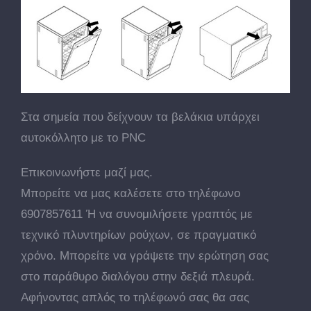
Στα σημεία που δείχνουν τα βελάκια υπάρχει
αυτοκόλλητο με το PNC
Επικοινωνήστε μαζί μας.
Μπορείτε να μας καλέσετε στο τηλέφωνο
6907857611
Ή να συνομιλήσετε γραπτός με
τεχνικό πλυντηρίων ρούχων, σε πραγματικό
χρόνο. Μπορείτε να γράψετε την ερώτηση σας
στο παράθυρο διαλόγου στην δεξιά πλευρά.
Αφήνοντας απλός το τηλέφωνό σας θα σας