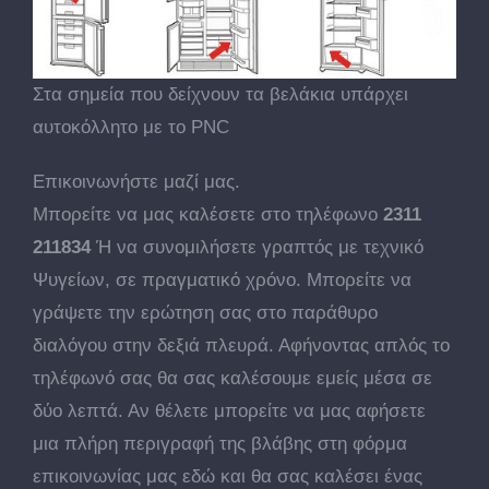
Στα σημεία που δείχνουν τα βελάκια υπάρχει
αυτοκόλλητο με το PNC
Επικοινωνήστε μαζί μας.
Μπορείτε να μας καλέσετε στο τηλέφωνο
2311
211834
Ή να συνομιλήσετε γραπτός με τεχνικό
Ψυγείων, σε πραγματικό χρόνο. Μπορείτε να
γράψετε την ερώτηση σας στο παράθυρο
διαλόγου στην δεξιά πλευρά. Αφήνοντας απλός το
τηλέφωνό σας θα σας καλέσουμε εμείς μέσα σε
δύο λεπτά. Αν θέλετε μπορείτε να μας αφήσετε
μια πλήρη περιγραφή της βλάβης στη φόρμα
επικοινωνίας μας εδώ και θα σας καλέσει ένας