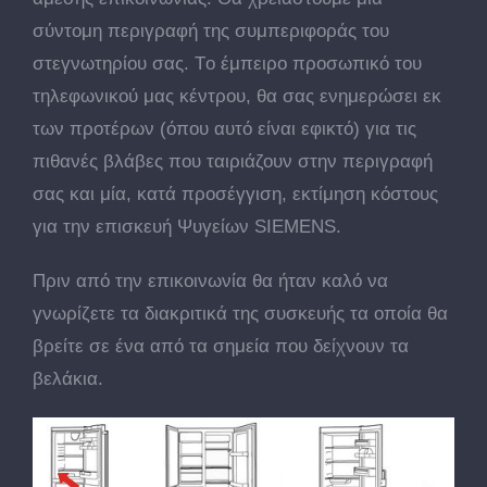
σύντομη περιγραφή της συμπεριφοράς του
στεγνωτηρίου σας. Tο έμπειρο προσωπικό του
τηλεφωνικού μας κέντρου, θα σας ενημερώσει εκ
των προτέρων (όπου αυτό είναι εφικτό) για τις
πιθανές βλάβες που ταιριάζουν στην περιγραφή
σας και μία, κατά προσέγγιση, εκτίμηση κόστους
για την επισκευή Ψυγείων SIEMENS.
Πριν από την επικοινωνία θα ήταν καλό να
γνωρίζετε τα διακριτικά της συσκευής τα οποία θα
βρείτε σε ένα από τα σημεία που δείχνουν τα
βελάκια.