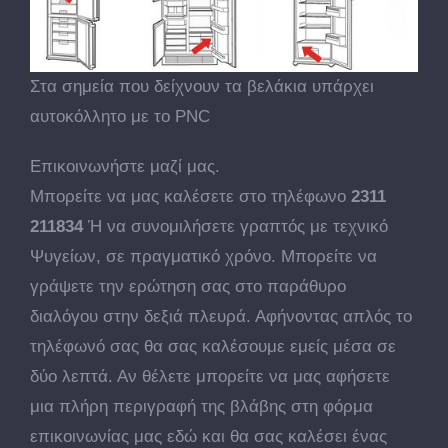
Στα σημεία που δείχνουν τα βελάκια υπάρχει
αυτοκόλλητο με το PNC
Επικοινωνήστε μαζί μας.
Μπορείτε να μας καλέσετε στο τηλέφωνο
2311
211834
Ή να συνομιλήσετε γραπτός με τεχνικό
Ψυγείων, σε πραγματικό χρόνο. Μπορείτε να
γράψετε την ερώτηση σας στο παράθυρο
διαλόγου στην δεξιά πλευρά. Αφήνοντας απλός το
τηλέφωνό σας θα σας καλέσουμε εμείς μέσα σε
δύο λεπτά. Αν θέλετε μπορείτε να μας αφήσετε
μια πλήρη περιγραφή της βλάβης στη φόρμα
επικοινωνίας μας εδώ και θα σας καλέσει ένας