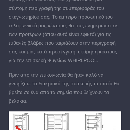
σύντομη περιγραφή της συμπεριφοράς του
στεγνωτηρίου σας. Tο έμπειρο προσωπικό του
τηλεφωνικού μας κέντρου, θα σας ενημερώσει εκ
των προτέρων (όπου αυτό είναι εφικτό) για τις
πιθανές βλάβες που ταιριάζουν στην περιγραφή
σας και μία, κατά προσέγγιση, εκτίμηση κόστους
για την επισκευή Ψυγείων WHIRLPOOL.
Πριν από την επικοινωνία θα ήταν καλό να
γνωρίζετε τα διακριτικά της συσκευής τα οποία θα
βρείτε σε ένα από τα σημεία που δείχνουν τα
βελάκια.