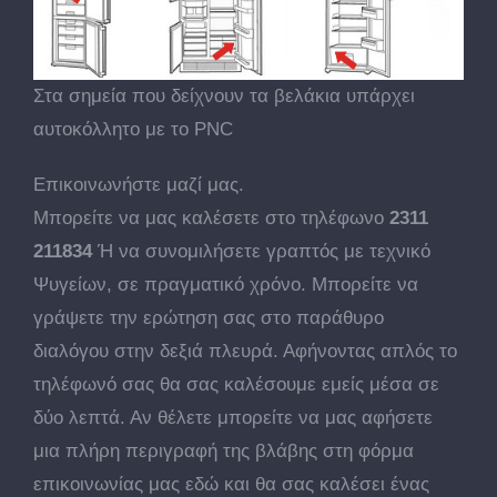
Στα σημεία που δείχνουν τα βελάκια υπάρχει
αυτοκόλλητο με το PNC
Επικοινωνήστε μαζί μας.
Μπορείτε να μας καλέσετε στο τηλέφωνο
2311
211834
Ή να συνομιλήσετε γραπτός με τεχνικό
Ψυγείων, σε πραγματικό χρόνο. Μπορείτε να
γράψετε την ερώτηση σας στο παράθυρο
διαλόγου στην δεξιά πλευρά. Αφήνοντας απλός το
τηλέφωνό σας θα σας καλέσουμε εμείς μέσα σε
δύο λεπτά. Αν θέλετε μπορείτε να μας αφήσετε
μια πλήρη περιγραφή της βλάβης στη φόρμα
επικοινωνίας μας εδώ και θα σας καλέσει ένας