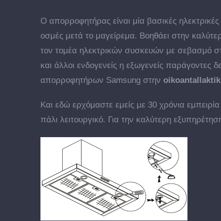
Ο απορροφητήρας είναι μία βασικές ηλεκτρικές 
οσμές μετά το μαγείρεμα. Βοηθάει στην καλύτε
τον τομέα ηλεκτρικών συσκευών με σεβασμό σ
και άλλοι ενδογενείς η εξωγενείς παράγοντες 
απορροφητήρων Samsung στην
oikoantallaktik
Και εδώ ερχόμαστε εμείς με 30 χρόνια εμπειρ
πάλι λειτουργικό. Για την καλύτερη εξυπηρέτησ