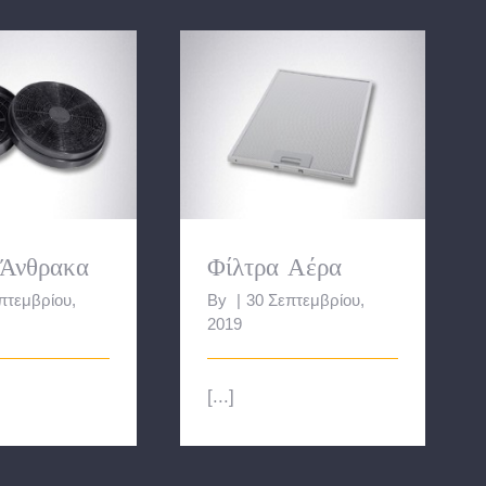
α Άνθρακα
Φίλτρα Αέρα
 Άνθρακα
Φίλτρα Αέρα
πτεμβρίου,
By
|
30 Σεπτεμβρίου,
2019
[...]