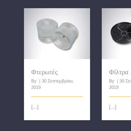
Φτερωτές
Φίλτρ
Φτερωτές
Φίλτρα
By
|
30 Σεπτεμβρίου,
By
|
30 Σε
2019
2019
[...]
[...]