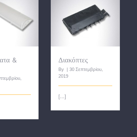
ατα & Ντουί
Διακόπτες
ατα &
Διακόπτες
By
|
30 Σεπτεμβρίου,
2019
πτεμβρίου,
[...]