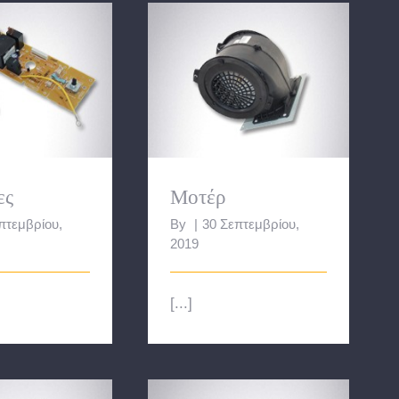
ακέτες
Μοτέρ
ες
Μοτέρ
πτεμβρίου,
By
|
30 Σεπτεμβρίου,
2019
[...]