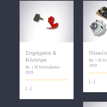
Στηρίγματα & Κλείστρα
Πλ
Στηρίγματα &
Πλακέτ
Κλείστρα
By
|
30 Σε
2019
By
|
30 Σεπτεμβρίου,
2019
[...]
[...]