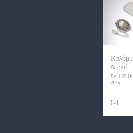
Καλύμμ
Καλύμμ
Ντουί
By
|
30 Σε
2019
[...]