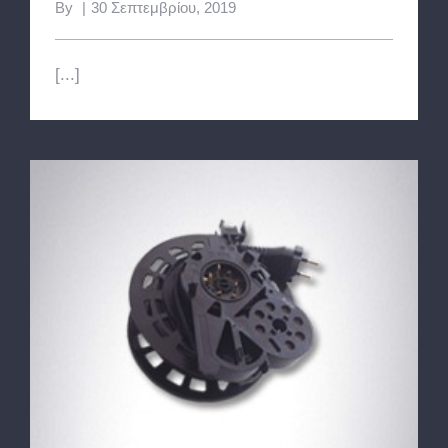
By
|
30 Σεπτεμβρίου, 2019
[...]
Περιτυληχτές & Καλώδια