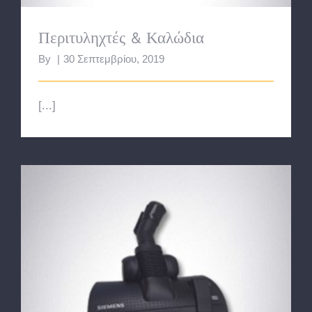
Περιτυληχτές & Καλώδια
By
|
30 Σεπτεμβρίου, 2019
[...]
Πέλματα & Βουρτσάκια