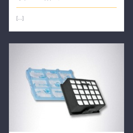
[...]
Φίλτρα Αέρα & Μοτέρ