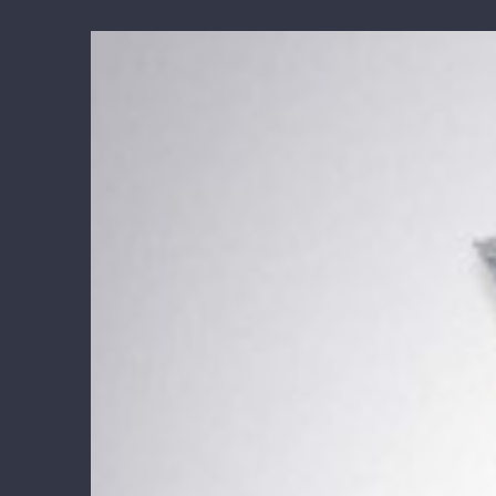
View
Larger
Image