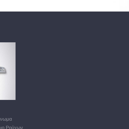
γνωμα
ιο Ρούχων