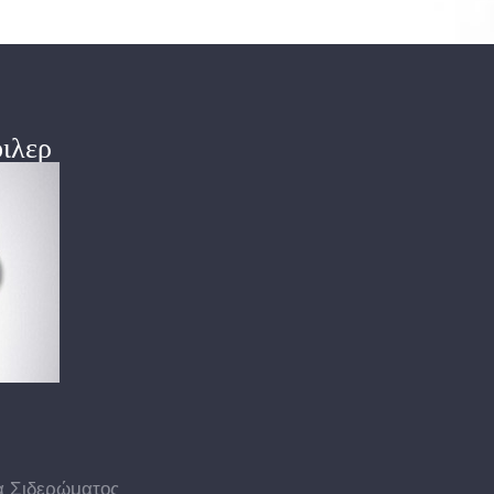
ιλερ
 Σιδερώματος