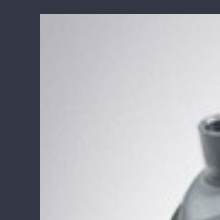
View
Larger
Image