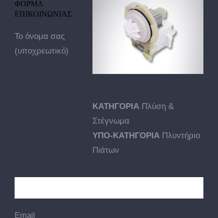
ΦΟΡΜΑ
ΕΠΙΚΟΙΝΩΝΙΑΣ
Το όνομα σας
(υποχρεωτικό)
ΚΑΤΗΓΟΡΙΑ
Πλύση &
Στέγνωμα
ΥΠΟ-ΚΑΤΗΓΟΡΙΑ
Πλυντήριο
Πιάτων
Email