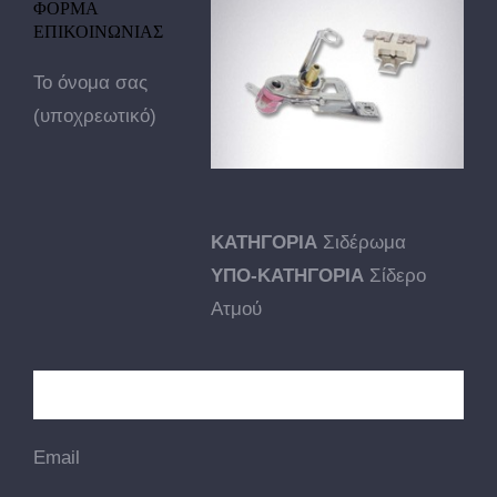
ΦΟΡΜΑ
ΕΠΙΚΟΙΝΩΝΙΑΣ
Το όνομα σας
(υποχρεωτικό)
ΚΑΤΗΓΟΡΙΑ
Σιδέρωμα
ΥΠΟ-ΚΑΤΗΓΟΡΙΑ
Σίδερο
Ατμού
Email