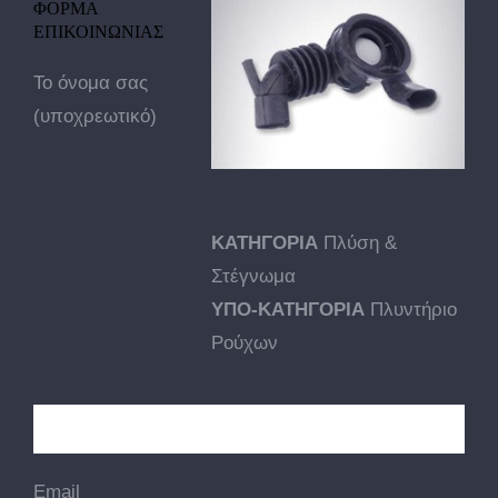
ΦΟΡΜΑ
ΕΠΙΚΟΙΝΩΝΙΑΣ
Το όνομα σας
(υποχρεωτικό)
ΚΑΤΗΓΟΡΙΑ
Πλύση &
Στέγνωμα
ΥΠΟ-ΚΑΤΗΓΟΡΙΑ
Πλυντήριο
Ρούχων
Email