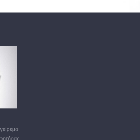
γείρεμα
φητήρας