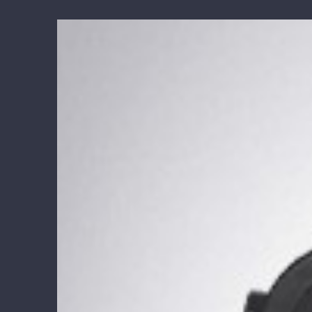
View
Larger
Image