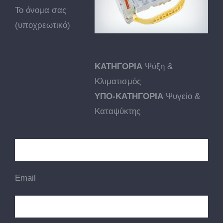
Το όνομα σας
(υποχρεωτικό)
ΚΑΤΗΓΟΡΙΑ
Ψύξη &
Κλιματισμός
ΥΠΟ-ΚΑΤΗΓΟΡΙΑ
Ψυγείο &
Καταψύκτης
Email