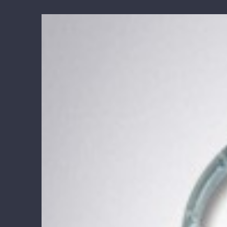
View
Larger
Image