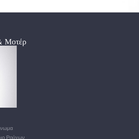
& Μοτέρ
γνωμα
ιο Ρούχων