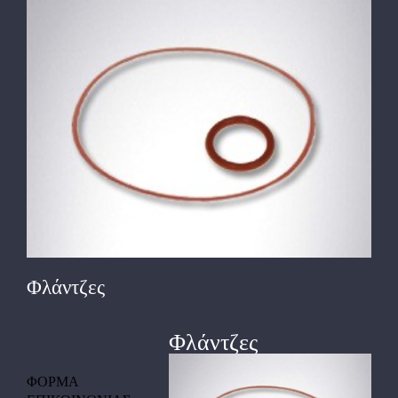
View
Larger
Image
Φλάντζες
Φλάντζες
ΦΟΡΜΑ